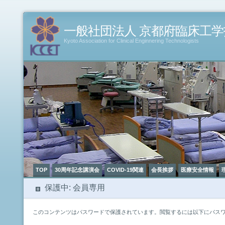
一般社団法人 京都府臨床工
Kyoto Association for Clinical Enginnering Technologists
TOP
30周年記念講演会
COVID-19関連
会長挨拶
医療安全情報
保護中: 会員専用
このコンテンツはパスワードで保護されています。閲覧するには以下にパス